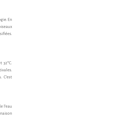
gie. En
oiseaux
ifiées.
t 32°C.
ivales.
. C’est
e l’eau
inaison