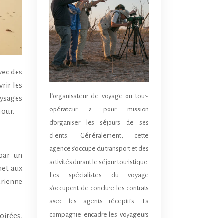
rir les
L’organisateur de voyage ou tour-
aysages
opérateur a pour mission
jour.
d’organiser les séjours de ses
clients. Généralement, cette
agence s’occupe du transport et des
 par un
activités durant le séjour touristique.
met aux
Les spécialistes du voyage
arienne
s’occupent de conclure les contrats
avec les agents réceptifs. La
compagnie encadre les voyageurs
oirées,