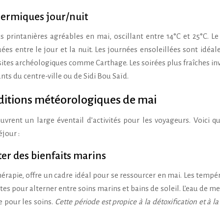
thermiques jour/nuit
 printanières agréables en mai, oscillant entre 14°C et 25°C. Le
es entre le jour et la nuit. Les journées ensoleillées sont idéal
 sites archéologiques comme Carthage. Les soirées plus fraîches inv
ts du centre-ville ou de Sidi Bou Saïd.
nditions météorologiques de mai
uvrent un large éventail d’activités pour les voyageurs. Voici q
jour :
ter des bienfaits marins
érapie, offre un cadre idéal pour se ressourcer en mai. Les tempé
es pour alterner entre soins marins et bains de soleil. L’eau de mer
 pour les soins.
Cette période est propice à la détoxification et à l