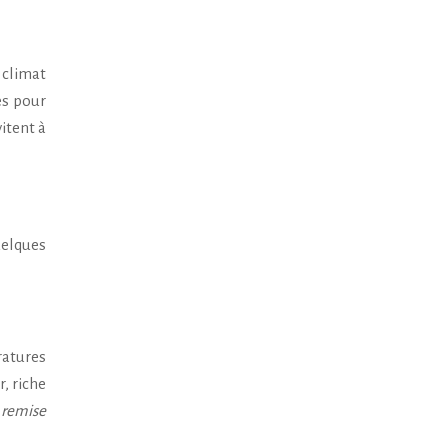
 climat
es pour
itent à
uelques
ratures
, riche
a remise