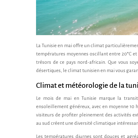
La Tunisie en mai offre un climat particulièrement agréable pour les vacanciers en quête de soleil et de douceur. Avec des
températures moyennes oscillant entre 20°C et 2
trésors de ce pays nord-africain. Que vous so
désertiques, le climat tunisien en mai vous gara
Climat et météorologie de la tun
Le mois de mai en Tunisie marque la transiti
ensoleillement généreux, avec en moyenne 10 heu
visiteurs de profiter pleinement des activités e
au sud créent une diversité climatique intéressan
Les températures diurnes sont douces et agréab