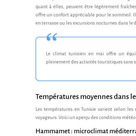
quant à elles, peuvent être légèrement fraîch
offre un confort appréciable pour le sommeil. I
en terrasse ou les excursions nocturnes dans le d
Le climat tunisien en mai offre un équilibre parfait entre chaleur et fraîcheur, permettant de profiter
pleinement des activités touristiques sans su
Températures moyennes dans les 
Les températures en Tunisie varient selon les r
voyageurs. Voici un aperçu des conditions météor
Hammamet : microclimat méditerra