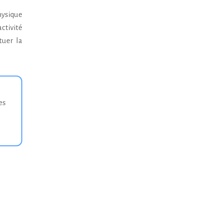
hysique
activité
tuer la