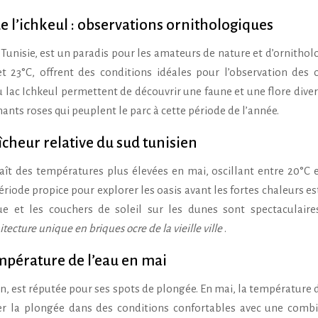
 l’ichkeul : observations ornithologiques
a Tunisie, est un paradis pour les amateurs de nature et d’ornitholo
t 23°C, offrent des conditions idéales pour l’observation des 
lac Ichkeul permettent de découvrir une faune et une flore divers
ants roses qui peuplent le parc à cette période de l’année.
aîcheur relative du sud tunisien
aît des températures plus élevées en mai, oscillant entre 20°C e
riode propice pour explorer les oasis avant les fortes chaleurs est
e et les couchers de soleil sur les dunes sont spectaculaires
itecture unique en briques ocre de la vieille ville
.
mpérature de l’eau en mai
n, est réputée pour ses spots de plongée. En mai, la température d
uer la plongée dans des conditions confortables avec une comb