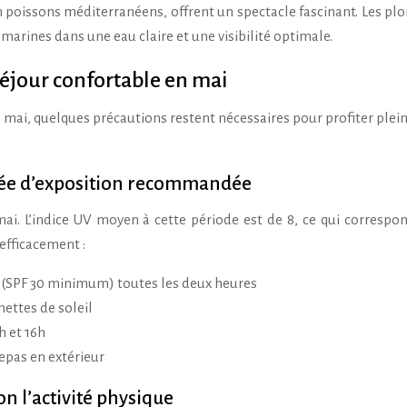
n poissons méditerranéens, offrent un spectacle fascinant. Les pl
marines dans une eau claire et une visibilité optimale.
séjour confortable en mai
 mai, quelques précautions restent nécessaires pour profiter ple
durée d’exposition recommandée
mai. L’indice UV moyen à cette période est de 8, ce qui correspo
 efficacement :
é (SPF 30 minimum) toutes les deux heures
nettes de soleil
h et 16h
repas en extérieur
n l’activité physique